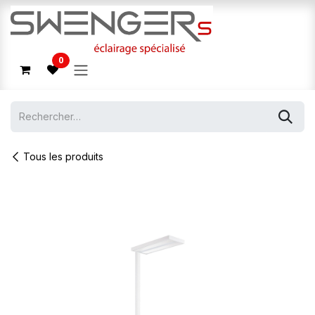
Se rendre au contenu
0
Tous les produits