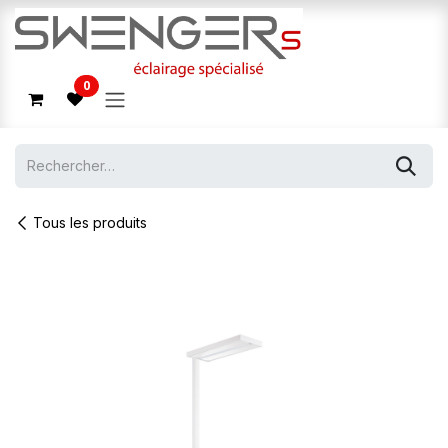
Se rendre au contenu
0
Tous les produits