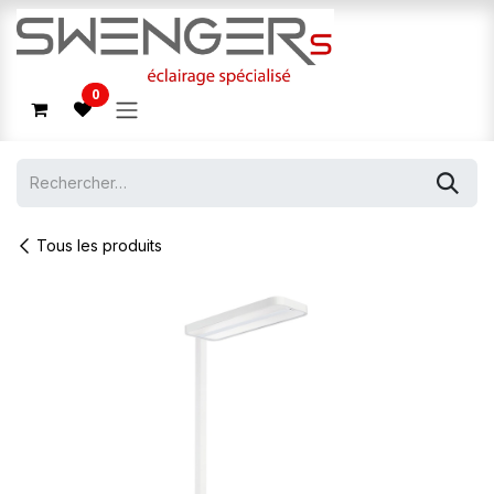
Se rendre au contenu
0
Tous les produits