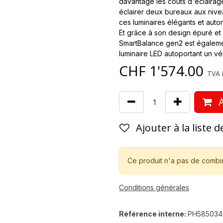
davantage les coûts d'éclairage,
éclairer deux bureaux aux niveau
ces luminaires élégants et aut
Et grâce à son design épuré et 
SmartBalance gen2 est égalemen
luminaire LED autoportant un vé
CHF
1'574.00
TVA i
A
Ajouter à la liste 
Ce produit n'a pas de combi
Conditions générales
Référence interne:
PH585034