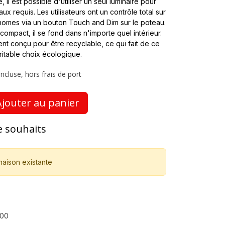
 il est possible d'utiliser un seul luminaire pour
x requis. Les utilisateurs ont un contrôle total sur
onomes via un bouton Touch and Dim sur le poteau.
compact, il se fond dans n'importe quel intérieur.
t conçu pour être recyclable, ce qui fait de ce
ritable choix écologique.
ncluse, hors frais de port
jouter au panier
de souhaits
naison existante
00