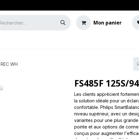
Mon panier
e
Guide de l'éclairage
L REC WH
FS485F 125S/9
Les clients apprécient fortement
la solution idéale pour un éclai
confortable. Philips SmartBalan
niveau supérieur, avec un design
variantes pour une plus grande f
pointe et aux options de connec
conçus pour augmenter l'effica