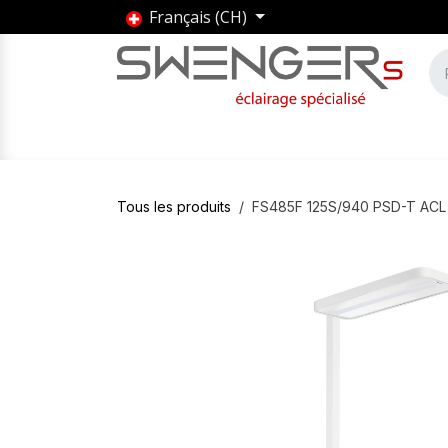
Se rendre au contenu
Français (CH)
Accueil
Produits
Marques
Entrepris
Tous les produits
FS485F 125S/940 PSD-T AC