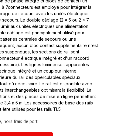
on de phase intégré et blocs de contact) un
e à 7connecteurs est employé pour intégrer la
irage de secours avec les unités électriques
 secours. Le double câblage (2 x 5 ou 2 x 7
urnir aux unités électriques une alimentation
e câblage est principalement utilisé pour
 batteries centrales de secours ou une
équent, aucun bloc contact supplémentaire n'est
es suspendues, les sections de rail sont
nnecteur électrique intégré et d'un raccord
cessoire). Les lignes lumineuses apparentes
ectrique intégré et un coupleur interne
érieure du rail des operculables spéciaux
tout où nécessaire. Le rail est disponible avec
nterchangeables optimisant la flexibilité. La
ctions et des pièces de mise en ligne permettent
e 3,4 à 5 m. Les accessoires de base des rails
re utilisés pour les rails TL5.
, hors frais de port