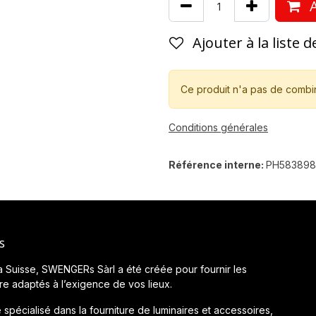
A
Ajouter à la liste 
Ce produit n'a pas de combi
Conditions générales
Référence interne:
PH58389
s
a Suisse, SWENGERs Sàrl a été créée pour fournir les
ère adaptés à l’exigence de vos lieux.
 spécialisé dans la fourniture de luminaires et accessoires,