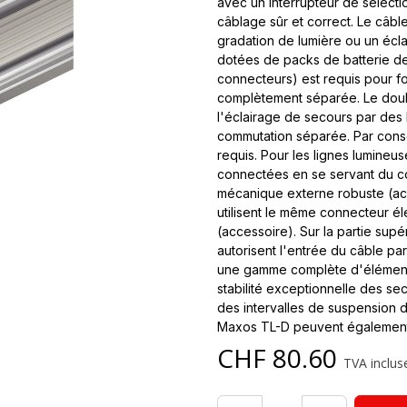
avec un interrupteur de sélecti
câblage sûr et correct. Le câbl
gradation de lumière ou un écla
dotées de packs de batterie de
connecteurs) est requis pour fo
complètement séparée. Le doubl
l'éclairage de secours par des
commutation séparée. Par cons
requis. Pour les lignes lumineus
connectées en se servant du co
mécanique externe robuste (ac
utilisent le même connecteur él
(accessoire). Sur la partie sup
autorisent l'entrée du câble par
une gamme complète d'éléments i
stabilité exceptionnelle des se
des intervalles de suspension d
Maxos TL-D peuvent également êt
CHF
80.60
TVA incluse