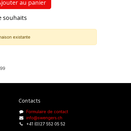
jouter au panier
de souhaits
naison existante
899
Contacts
Formulaire de contact
info@swengers.ch
+41 (0)27 552 05 52