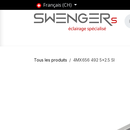
Se rendre au contenu
Français (CH)
Accueil
Produits
Marques
Entrepris
Tous les produits
4MX656 492 5x2.5 SI