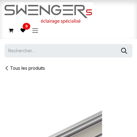
Se rendre au contenu
0
Tous les produits