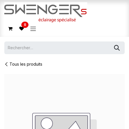
Se rendre au contenu
0
Tous les produits