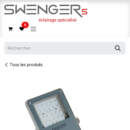
Se rendre au contenu
0
Tous les produits