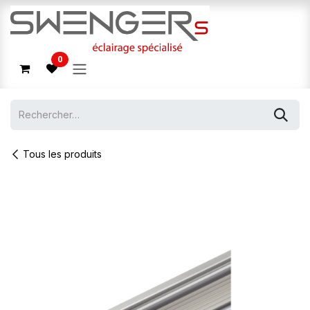
Se rendre au contenu
0
Tous les produits