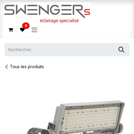
Se rendre au contenu
0
Tous les produits