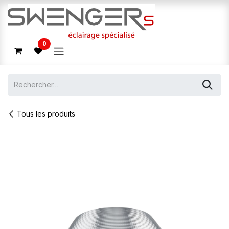
Se rendre au contenu
0
Tous les produits