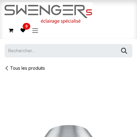
Se rendre au contenu
0
Tous les produits