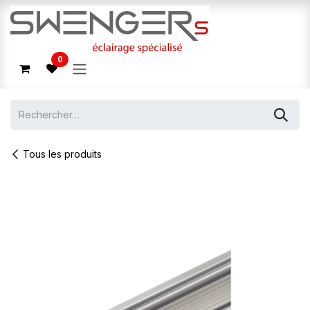
Se rendre au contenu
0
Tous les produits