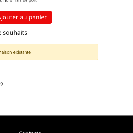
, hors frais de port
jouter au panier
de souhaits
naison existante
99