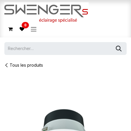
Se rendre au contenu
0
Tous les produits