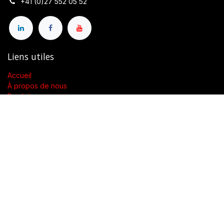
+41 (0)27 552 05 52
Liens utiles
Accueil
À propos de nous
Produits
Conditions générales de vente
Contactez-nous
À propos de nous
Présent dans toute la Suisse, SWENGERs Sàrl a été créée pour
fournir les luminaires et la lumière adaptés à l’exigence de vos
lieux.
En tant que grossiste spécialisé dans la fourniture de luminaires
et accessoires, nous proposons dans toute la Suisse des