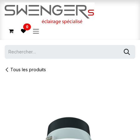
Se rendre au contenu
0
Tous les produits