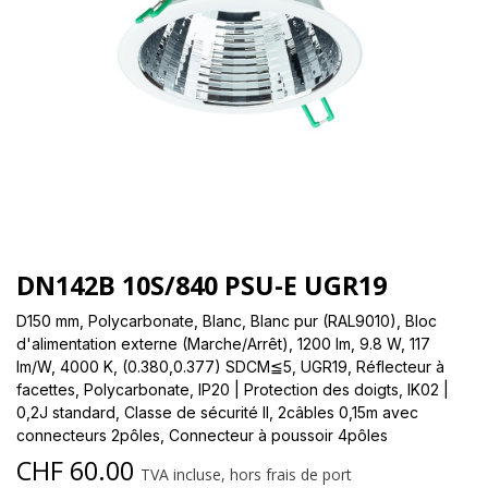
DN142B 10S/840 PSU-E UGR19
D150 mm, Polycarbonate, Blanc, Blanc pur (RAL9010), Bloc
d'alimentation externe (Marche/Arrêt), 1200 lm, 9.8 W, 117
lm/W, 4000 K, (0.380,0.377) SDCM≦5, UGR19, Réflecteur à
facettes, Polycarbonate, IP20 | Protection des doigts, IK02 |
0,2J standard, Classe de sécurité II, 2câbles 0,15m avec
connecteurs 2pôles, Connecteur à poussoir 4pôles
CHF
60.00
TVA incluse, hors frais de port