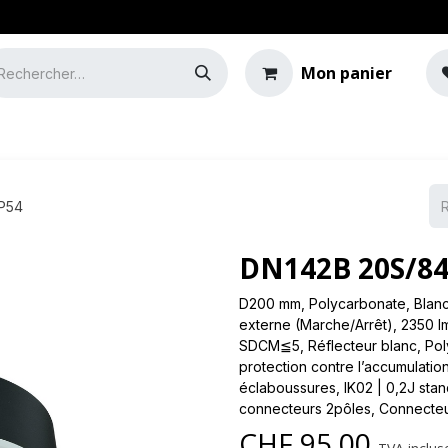
Mon panier
e
Guide de l'éclairage
P54
DN142B 20S/84
D200 mm, Polycarbonate, Blanc,
externe (Marche/Arrêt), 2350 lm
SDCM≦5, Réflecteur blanc, Poly
protection contre l’accumulatio
éclaboussures, IK02 | 0,2J stan
connecteurs 2pôles, Connecteu
CHF
95.00