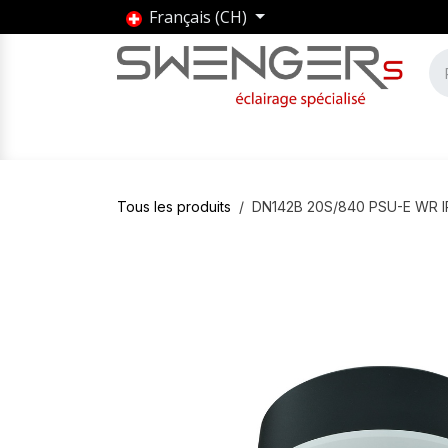
Se rendre au contenu
Français (CH)
Accueil
Produits
Marques
Entrepris
Tous les produits
DN142B 20S/840 PSU-E WR I