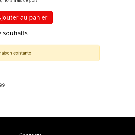
, hors frais de port
jouter au panier
de souhaits
naison existante
99