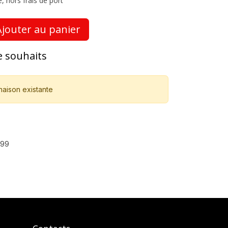
, hors frais de port
jouter au panier
de souhaits
naison existante
699