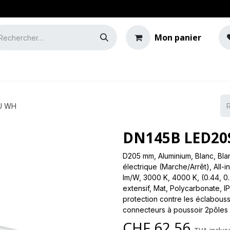
Mon panier
e
Guide de l'éclairage
U WH
DN145B LED20
D205 mm, Aluminium, Blanc, Blan
électrique (Marche/Arrêt), All-i
lm/W, 3000 K, 4000 K, (0.44, 0
extensif, Mat, Polycarbonate, IP
protection contre les éclaboussu
connecteurs à poussoir 2pôles
CHF
62.56