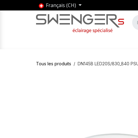
Se rendre au contenu
Français (CH)
Accueil
Produits
Marques
Entrepris
Tous les produits
DN145B LED20S/830_840 PS