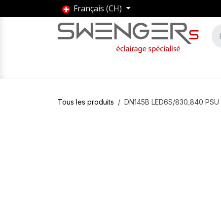
Se rendre au contenu
Français (CH)
Accueil
Produits
Marques
Entrepris
Tous les produits
DN145B LED6S/830_840 PSU