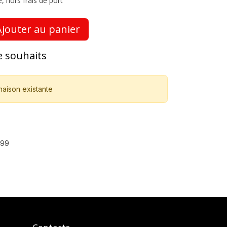
, hors frais de port
jouter au panier
de souhaits
naison existante
299