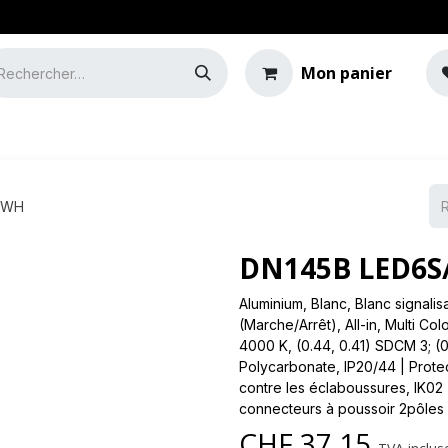
Mon panier
e
Guide de l'éclairage
 WH
DN145B LED6S
Aluminium, Blanc, Blanc signalis
(Marche/Arrêt), All-in, Multi C
4000 K, (0.44, 0.41) SDCM 3; (0
Polycarbonate, IP20/44 | Protect
contre les éclaboussures, IK02 |
connecteurs à poussoir 2pôles
CHF
37.15