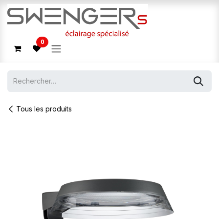
Se rendre au contenu
0
Tous les produits