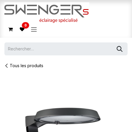
Se rendre au contenu
0
Tous les produits