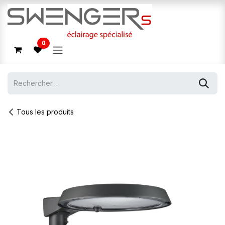
Se rendre au contenu
0
Tous les produits