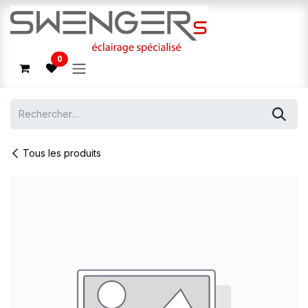
Se rendre au contenu
0
Tous les produits