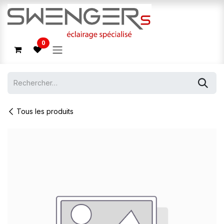
Se rendre au contenu
0
Tous les produits