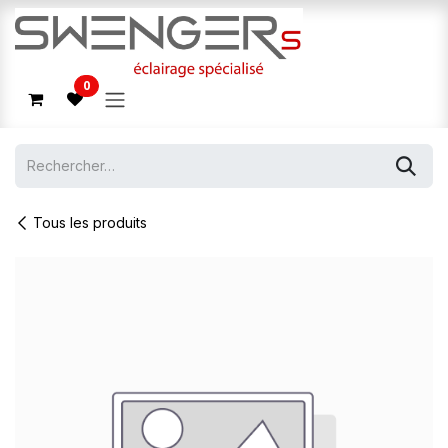
Se rendre au contenu
0
Tous les produits