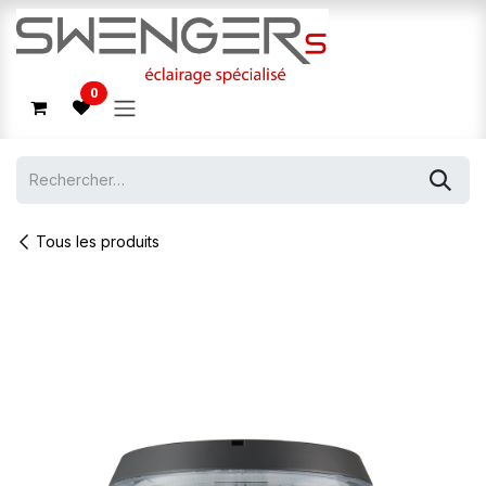
Se rendre au contenu
0
Tous les produits