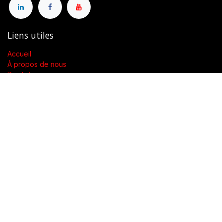
Liens utiles
Accueil
À propos de nous
Produits
Conditions générales de vente
Contactez-nous
À propos de nous
Présent dans toute la Suisse, SWENGERs Sàrl a été créée pour
fournir les luminaires et la lumière adaptés à l’exigence de vos
lieux.
En tant que grossiste spécialisé dans la fourniture de luminaires
et accessoires, nous proposons dans toute la Suisse des
produits de qualité accompagnés d’un soutien technique.
Notre objectif est de garantir une utilisation adaptée et