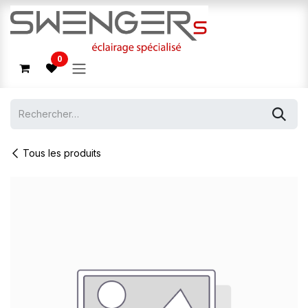
Se rendre au contenu
0
Tous les produits