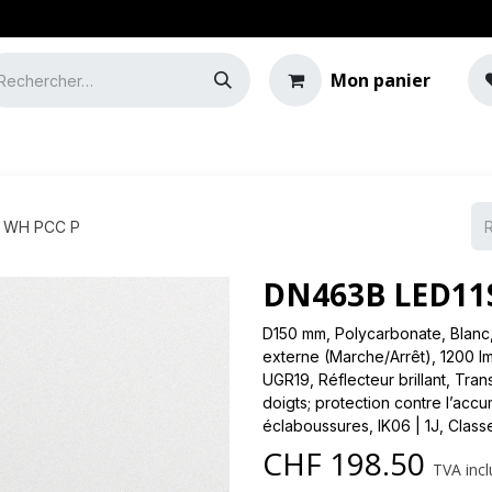
Mon panier
e
Guide de l'éclairage
C WH PCC P
DN463B LED11S
D150 mm, Polycarbonate, Blanc,
externe (Marche/Arrêt), 1200 l
UGR19, Réflecteur brillant, Tra
doigts; protection contre l’acc
éclaboussures, IK06 | 1J, Class
CHF
198.50
TVA incl