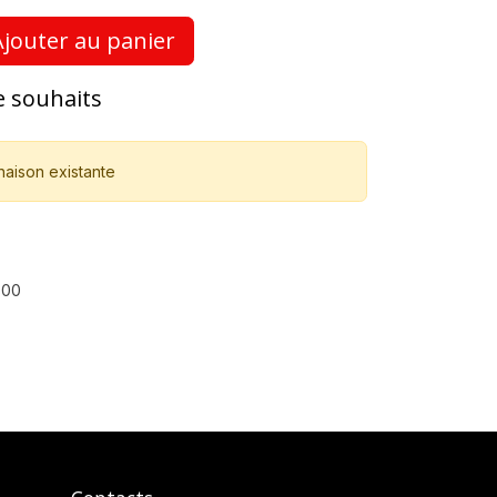
jouter au panier
de souhaits
naison existante
800