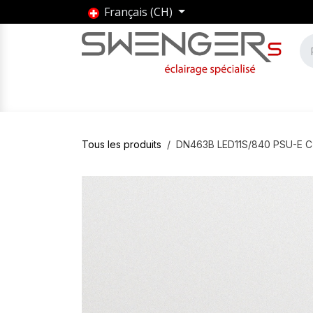
Se rendre au contenu
Français (CH)
Accueil
Produits
Marques
Entrepris
Tous les produits
DN463B LED11S/840 PSU-E 