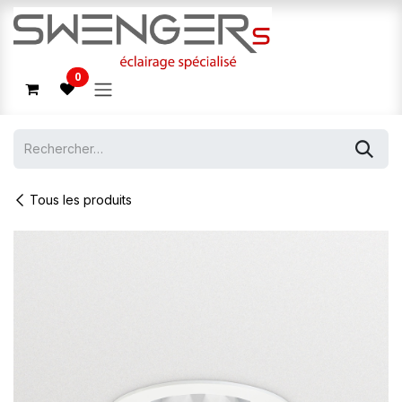
Se rendre au contenu
0
Tous les produits