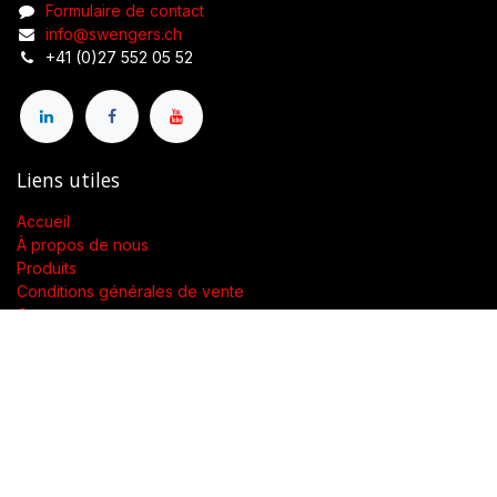
Formulaire de contact
info@swengers.ch
+41 (0)27 552 05 52
Liens utiles
Accueil
À propos de nous
Produits
Conditions générales de vente
Contactez-nous
À propos de nous
Présent dans toute la Suisse, SWENGERs Sàrl a été créée pour
fournir les luminaires et la lumière adaptés à l’exigence de vos
lieux.