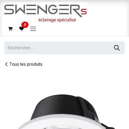
Se rendre au contenu
0
Tous les produits