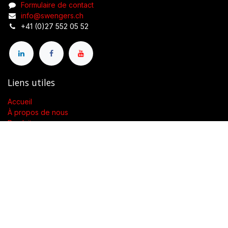
Formulaire de contact
info@swengers.ch
+41 (0)27 552 05 52
Liens utiles
Accueil
À propos de nous
Produits
Conditions générales de vente
Contactez-nous
À propos de nous
Présent dans toute la Suisse, SWENGERs Sàrl a été créée pour
fournir les luminaires et la lumière adaptés à l’exigence de vos
lieux.