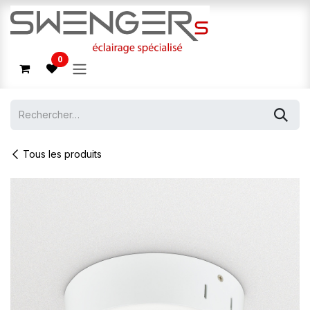
Se rendre au contenu
0
Tous les produits