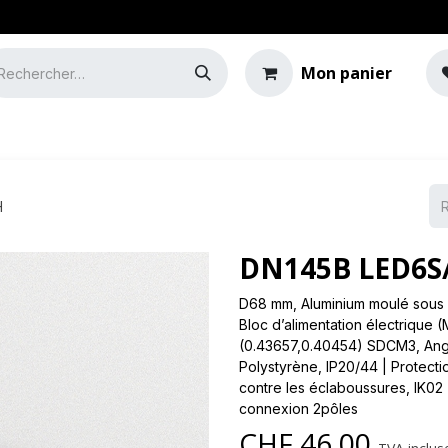
Mon panier
e
Guide de l'éclairage
H
DN145B LED6S/
D68 mm, Aluminium moulé sous p
Bloc d’alimentation électrique 
(0.43657,0.40454) SDCM3, Angl
Polystyrène, IP20/44 | Protectio
contre les éclaboussures, IK02 |
connexion 2pôles
CHF
46.00