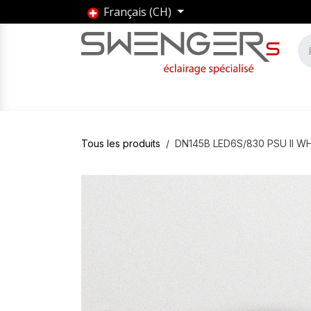
Se rendre au contenu
Français (CH)
Accueil
Produits
Marques
Entrepris
Tous les produits
DN145B LED6S/830 PSU II W