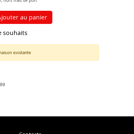
, hors frais de port
jouter au panier
de souhaits
naison existante
99