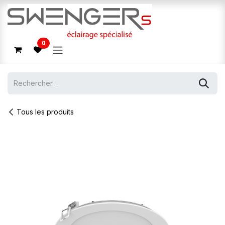
Se rendre au contenu
0
Tous les produits