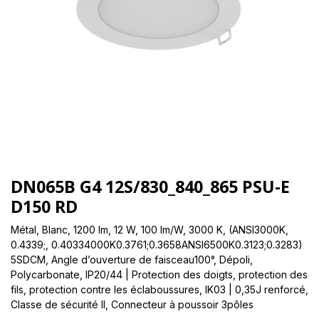
DN065B G4 12S/830_840_865 PSU-E
D150 RD
Métal, Blanc, 1200 lm, 12 W, 100 lm/W, 3000 K, (ANSI3000K,
0.4339;, 0.40334000K0.3761;0.3658ANSI6500K0.3123;0.3283)
5SDCM, Angle d’ouverture de faisceau100°, Dépoli,
Polycarbonate, IP20/44 | Protection des doigts, protection des
fils, protection contre les éclaboussures, IK03 | 0,35J renforcé,
Classe de sécurité II, Connecteur à poussoir 3pôles