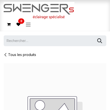
Se rendre au contenu
0
Tous les produits