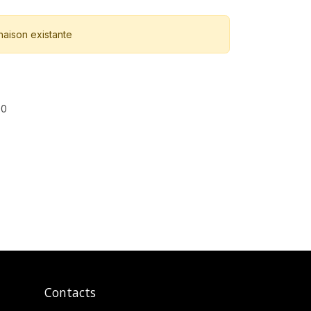
naison existante
00
Contacts