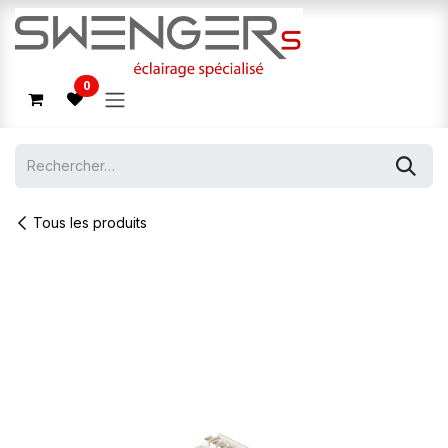
Se rendre au contenu
0
Tous les produits