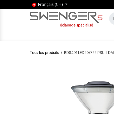
Se rendre au contenu
Français (CH)
Accueil
Produits
Marques
Entrepris
Tous les produits
BDS491 LED20/722 PSU II D