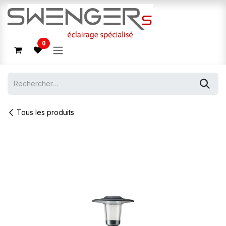
Se rendre au contenu
0
Tous les produits