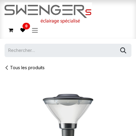
Se rendre au contenu
0
Tous les produits