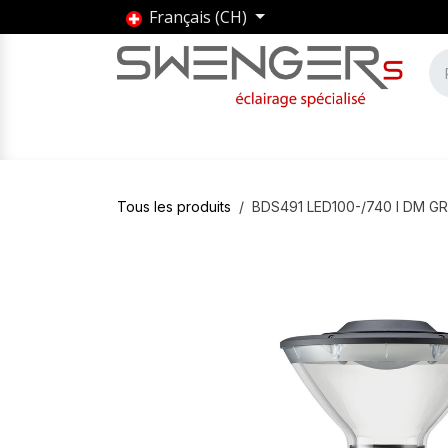
Se rendre au contenu
Français (CH)
Accueil
Produits
Marques
Entrepris
Tous les produits
BDS491 LED100-/740 I DM G