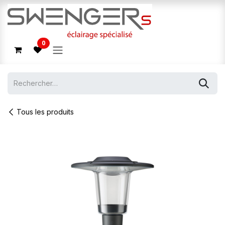
Se rendre au contenu
0
Tous les produits