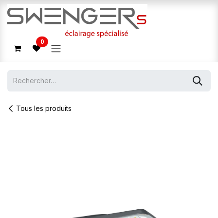
Se rendre au contenu
0
Tous les produits