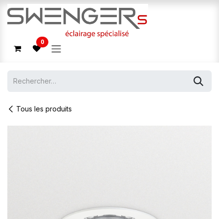
Se rendre au contenu
0
Tous les produits