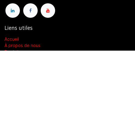
Liens utiles
Accueil
À propos de nous
Produits
Conditions générales de vente
Contactez-nous
À propos de nous
Présent dans toute la Suisse, SWENGERs Sàrl a été créée pour
fournir les luminaires et la lumière adaptés à l’exigence de vos
lieux.
En tant que grossiste spécialisé dans la fourniture de luminaires
et accessoires, nous proposons dans toute la Suisse des
produits de qualité accompagnés d’un soutien technique.