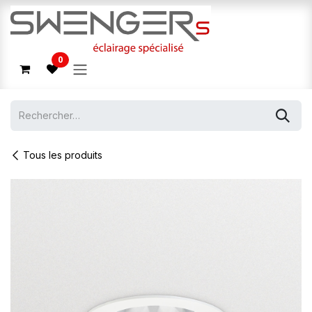
Se rendre au contenu
0
Tous les produits