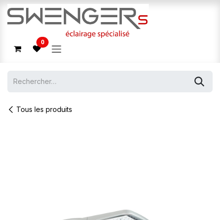
Se rendre au contenu
0
Tous les produits