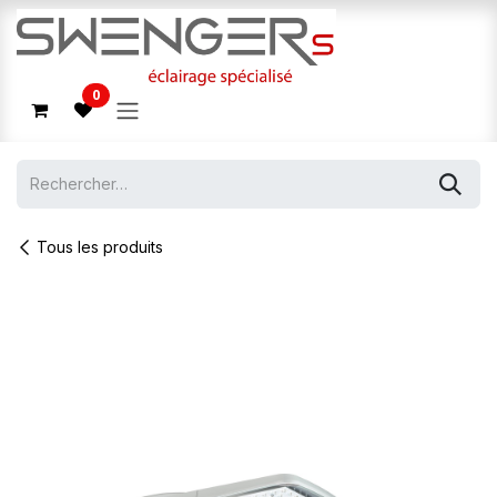
Se rendre au contenu
0
Tous les produits