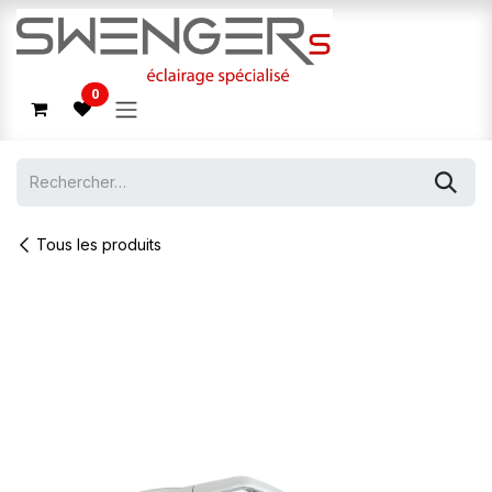
Se rendre au contenu
0
Tous les produits