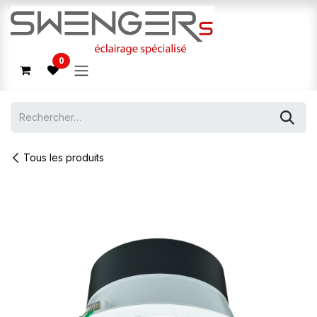
Se rendre au contenu
0
Tous les produits