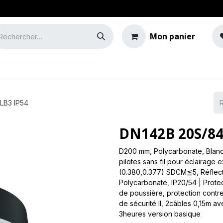
Mon panier
e
Guide de l'éclairage
LB3 IP54
DN142B 20S/84
D200 mm, Polycarbonate, Blanc
pilotes sans fil pour éclairage
(0.380,0.377) SDCM≦5, Réflecteu
Polycarbonate, IP20/54 | Protec
de poussière, protection contre
de sécurité II, 2câbles 0,15m 
3heures version basique