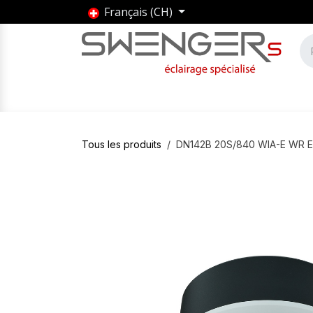
Se rendre au contenu
Français (CH)
Accueil
Produits
Marques
Entrepris
Tous les produits
DN142B 20S/840 WIA-E WR E