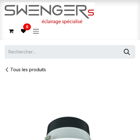
Se rendre au contenu
0
Tous les produits