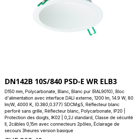
DN142B 10S/840 PSD-E WR ELB3
D150 mm, Polycarbonate, Blanc, Blanc pur (RAL9010), Bloc
d'alimentation avec interface DALI externe, 1200 lm, 14.9 W, 80
lm/W, 4000 K, (0.380,0.377) SDCM≦5, Réflecteur blanc
perforé sans grille, Réflecteur blanc, Polycarbonate, IP20 |
Protection des doigts, IK02 | 0,2J standard, Classe de sécurité
II, 2câbles 0,15m avec connecteurs 2pôles, Éclairage de
secours 3heures version basique